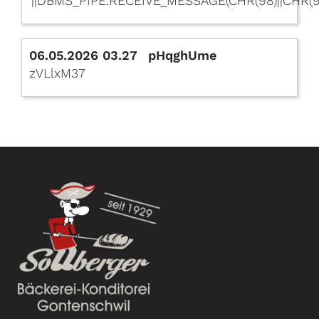
'||DBMS_PIPE.RECEIVE_MESSAGE(CHR(98)||CHR(98)|
06.05.2026 03.27
pHqghUme
zVLlxM37