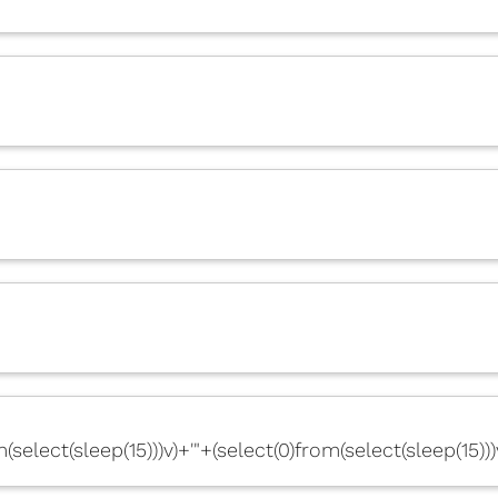
m(select(sleep(15)))v)+'"+(select(0)from(select(sleep(15)))