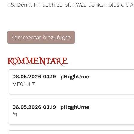
PS: Denkt Ihr auch zu oft: „Was denken blos die
Kommentar hinzufügen
KOMMENTARE
06.05.2026 03.19
pHqghUme
MF0ff4f7
06.05.2026 03.19
pHqghUme
*1