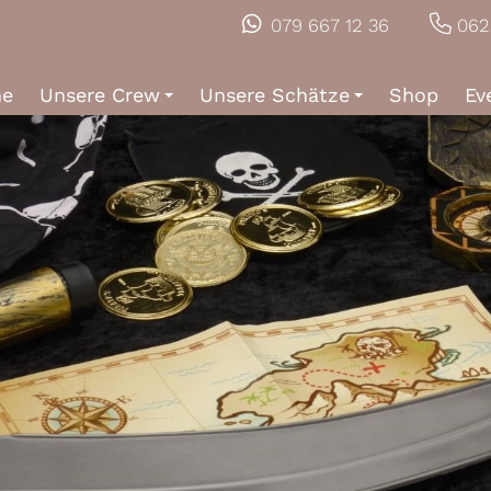
079 667 12 36
062
e
Unsere Crew
Unsere Schätze
Shop
Ev