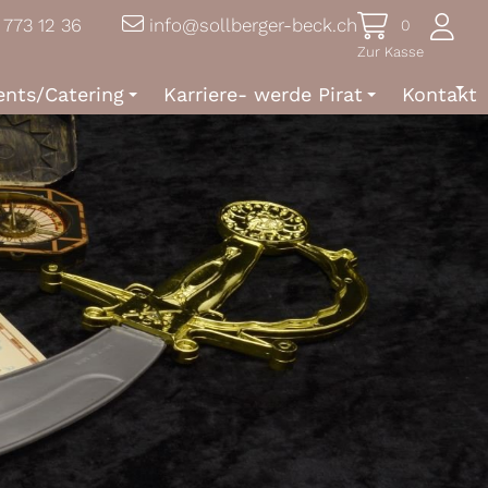
 773 12 36
info@sollberger-beck.ch
0
Zur Kasse
ents/Catering
Karriere- werde Pirat
Kontakt