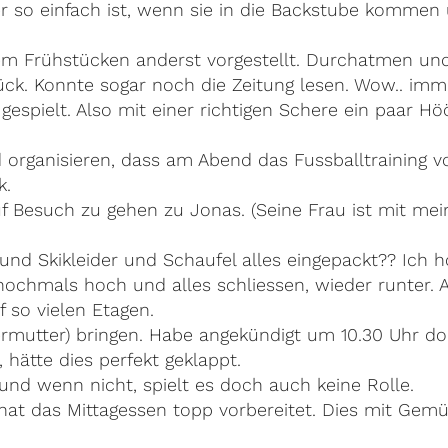
r so einfach ist, wenn sie in die Backstube kommen 
dem Frühstücken anderst vorgestellt. Durchatmen un
ück. Konnte sogar noch die Zeitung lesen. Wow.. imme
gespielt. Also mit einer richtigen Schere ein paar Hö
organisieren, dass am Abend das Fussballtraining 
k.
 Besuch zu gehen zu Jonas. (Seine Frau ist mit mein
nd Skikleider und Schaufel alles eingepackt?? Ich h
 nochmals hoch und alles schliessen, wieder runter.
f so vielen Etagen.
mutter) bringen. Habe angekündigt um 10.30 Uhr dort 
 hätte dies perfekt geklappt.
und wenn nicht, spielt es doch auch keine Rolle.
 hat das Mittagessen topp vorbereitet. Dies mit Ge